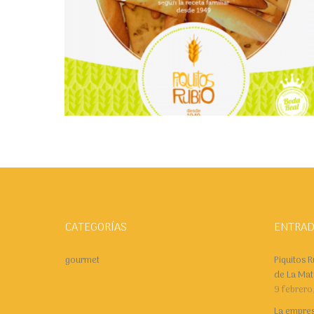
€
21.50
Añadir al carrito
CATEGORÍAS
ENTRAD
gourmet
Piquitos R
de La Ma
9 febrero
La empres