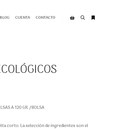
BLOG
CUENTA
CONTACTO
Buscar
Más información
Barra lateral de la tienda
ECOLÓGICOS
LSAS A 120 GR. /BOLSA
lta corto. La selección de ingredientes son el