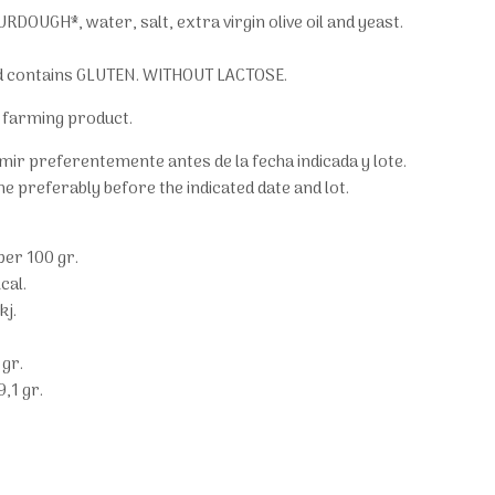
RDOUGH*, water, salt, extra virgin olive oil and yeast.
d contains GLUTEN. WITHOUT LACTOSE.
c farming product.
ir preferentemente antes de la fecha indicada y lote.
e preferably before the indicated date and lot.
per 100 gr.
cal.
kj.
 gr.
,1 gr.