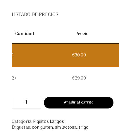
LISTADO DE PRECIOS
Cantidad
Precio
1
€
30.00
2+
€
29.00
Piquitos
Añadir al carrito
Hechos
a
Mano
Categoría:
Piquitos Largos
Etiquetas:
con gluten
,
sin lactosa
,
trigo
cantidad